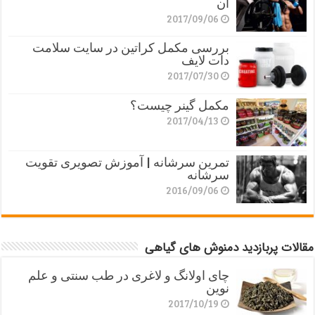
آن
2017/09/06
بررسی مکمل کراتین در سایت سلامت
دات لایف
2017/07/30
مکمل گینر چیست؟
2017/04/13
تمرین سرشانه | آموزش تصویری تقویت
سرشانه
2016/09/06
مقالات پربازدید دمنوش های گیاهی
چای اولانگ و لاغری در طب سنتی و علم
نوین
2017/10/19