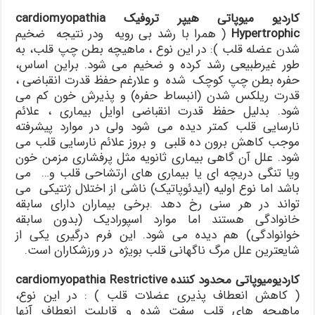
کاردیو میوپاتی هیپر تروفیک cardiomyopathia
Hypertrophic
( همرا با رشد بی رویه ودر نتیجه ضخیم
شدن عضله قلب ): در این نوع ، ماهیچه بطن چپ قلب، به
طور غیرطبیعی رشد کرده و ضخیم می شود. براین اساس،
حفره بطن چپ کوچک شده و علارغم حفظ قدرت انقباضی ،
قدرت ریلکس شدن (انبساط حفره) و پذیرش خون کم می
شود. بدلیل حفظ قدرت انقباضی اوایل بیماری ، علائم
نارسایی قلب کمتر دیده می شود ولی در موارد پیشرفته
موجب کاهش برون ده قلبی و بروز علائم نارسایی قلب می
شود. علل آن گاهی بیماری ثانویه مثل پرفشاری مزمن خون
ویا تنگی دریچه ای یا بیماری های ارتشاحی قلب و… می
باشد اما نوع اولیه ‌(ایدئوپاتیک) ناشی از اختلال ژنتیکی می
تواند در هر سنی رخ دهد .برخی بیماران دارای سابقه
خانوادگی هستند اما موارد اسپورادیک (بدون سابقه
خوانوادگی) هم دیده می شود. این فرم درگیری یکی از
شایعترین علل مرگ ناگهانی قلب بویژه در ورزشکاران است.
کاردیومیوپاتی محدود کننده cardiomyopathia Restrictive
( کاهش انعطاف پذیری عضلات قلب ) : در این نوع،
ماهیچه های قلب سفت شده و قابلیت انعطاف آنها