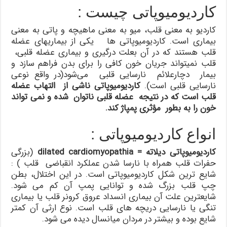
کاردیومیوپاتی چیست :
کاردیو به معنی قلب، میو به معنی ماهیچه و پاتی به معنی
بیماری است. کاردیومیوپاتی ها یکی از بیماریهای عضله
قلب هستند که در آن بعلت درگیری و بیماری عضله قلبی،
قلب نمیتواند جریان خون کافی را برای بدن فراهم سازد و
بیمار دچارعلائم نارسایی قلبی می‌شود(در واقع نوعی
نارسایی قلبی است).
کاردیومیوپاتی ناشی از التهاب عضله
قلب است که در نتیجه عضله قلبی ناتوان شده و نمی تواند
خون را به بطور مؤثری پمپاژ کند.
انواع کاردیومیوپاتی :
کاردیومیوپاتی دیلاته = dilated cardiomyopathia
(بزرگی
حفرات قلب همراه با نارسا شدن عملکرد انقباضی قلب ) :
شایع ترین شکل کاردیومیوپاتی است. در این اختلال، بطن
چپ قلب بزرگ شده و توانایی پمپ آن کم می شود.
شایعترین علت آن بیماری انسداد عروق کرونر قلب یا بیماری
تنگی یا نارسایی دریچه های قلب است. نوع ارثی آن کمتر
شایع بوده و بیشتر در مردان میانسال دیده می شود.