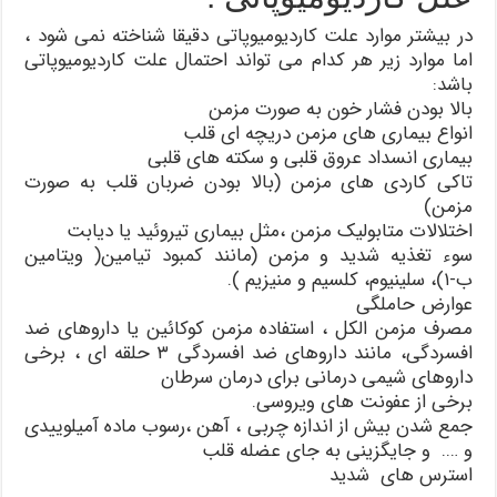
در بیشتر موارد علت کاردیومیوپاتی دقیقا شناخته نمی شود ،
اما موارد زیر هر کدام می تواند احتمال علت کاردیومیوپاتی
باشد:
بالا بودن فشار خون به صورت مزمن
انواع بیماری های مزمن دریچه ای قلب
بیماری انسداد عروق قلبی و سکته های قلبی
تاکی کاردی های مزمن (بالا بودن ضربان قلب به صورت
مزمن)
اختلالات متابولیک مزمن ،مثل بیماری تیروئید یا دیابت
سوء تغذیه شدید و مزمن (مانند کمبود تیامین( ویتامین
ب-۱)، سلینیوم، کلسیم و منیزیم ).
عوارض حاملگی
مصرف مزمن الکل ، استفاده مزمن کوکائین یا داروهای ضد
افسردگی، مانند داروهای ضد افسردگی ۳ حلقه ای ، برخی
داروهای شیمی درمانی برای درمان سرطان
برخی از عفونت های ویروسی.
جمع شدن بیش از اندازه چربی ، آهن ،رسوب ماده آمیلوییدی
و …. و جایگزینی به جای عضله قلب
استرس های شدید