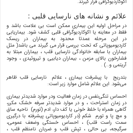
اکوکاردیوگرافی قرار گیرند.
علائم و نشانه های نارسایی قلبی :
در مراحل اولیه این بیماری ممکن است بی علامت باشد و
فقط در معاینه یا اکوکاردیوگرافی قلبی کشف شود. بیماریابی
در این مرحله عمدتا محدود به بیماران در ریسک
کاردیومیوپاتی که تحت بررسی قرار می گیرند می باشد( مثل
بیماران با سابقه خانوادگی نارسایی قلب ، بیماران مبتلا به
فشارخون بالای مزمن ، بیماران دیابیی و تیروئیدی ، وجود
آریتمی و…) .
بتدریج با پیشرفت بیماری ، علائم نارسایی قلب ظاهر
می‌شود. این علائم شامل موارد زیر است:
احساس تنگی‌نفس در زمان فعالیت ودر موارد شدیدتر بیماری
در زمان استراحت ، و در موارد شدیدتر سرفه خشک مکرر،
گاهی همراه با خلط خونی یا کف دار، ادم (تورم) ناحیه ساق
و مچ پا و تورم شکم (در کاردیومیوپاتی پیشرفته با درگیری
سمت راست قلب) ، احساس خستگی وضعف عمومی،
سرگیجه، بی حالی ، تپش قلب و ضربان نامنظم قلب ،