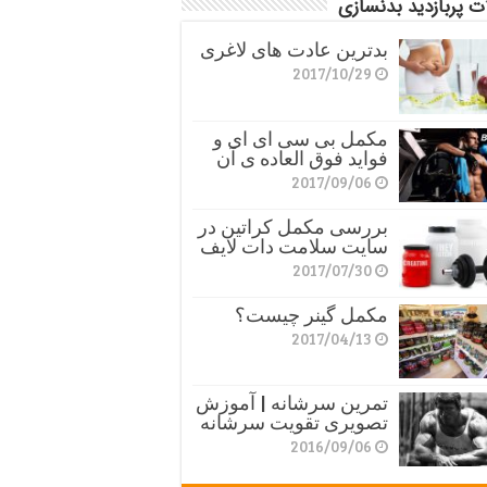
ت پربازدید بدنسازی
بدترین عادت های لاغری
2017/10/29
مکمل بی سی ای ای و
فواید فوق العاده ی آن
2017/09/06
بررسی مکمل کراتین در
سایت سلامت دات لایف
2017/07/30
مکمل گینر چیست؟
2017/04/13
تمرین سرشانه | آموزش
تصویری تقویت سرشانه
2016/09/06