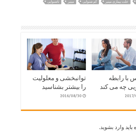
علت بیماری مینیر
کم شنوایی
مینیر
ناشنوایی
 با رابطه
توانبخشی و معلولیت
یی چه می کند
را بیشتر بشناسید
2016/08/30
2017/
 باید
وارد بشوید
.