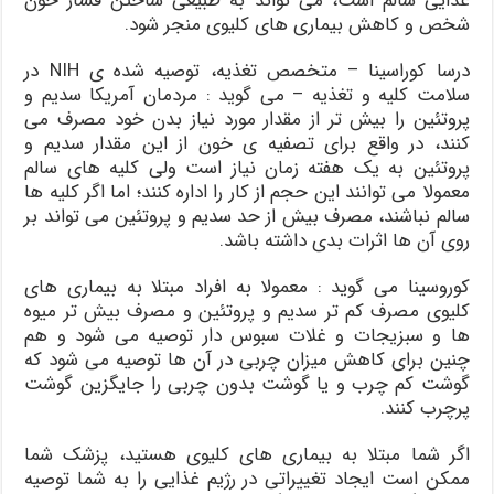
غذایی سالم است، می تواند به طبیعی ساختن فشار خون
شخص و کاهش بیماری های کلیوی منجر شود.
درسا کوراسینا – متخصص تغذیه، توصیه شده ی NIH در
سلامت کلیه و تغذیه – می گوید : مردمان آمریکا سدیم و
پروتئین را بیش تر از مقدار مورد نیاز بدن خود مصرف می
کنند، در واقع برای تصفیه ی خون از این مقدار سدیم و
پروتئین به یک هفته زمان نیاز است ولی کلیه های سالم
معمولا می توانند این حجم از کار را اداره کنند؛ اما اگر کلیه ها
سالم نباشند، مصرف بیش از حد سدیم و پروتئین می تواند بر
روی آن ها اثرات بدی داشته باشد.
کوروسینا می گوید : معمولا به افراد مبتلا به بیماری های
کلیوی مصرف کم تر سدیم و پروتئین و مصرف بیش تر میوه
ها و سبزیجات و غلات سبوس دار توصیه می شود و هم
چنین برای کاهش میزان چربی در آن ها توصیه می شود که
گوشت کم چرب و یا گوشت بدون چربی را جایگزین گوشت
پرچرب کنند.
اگر شما مبتلا به بیماری های کلیوی هستید، پزشک شما
ممکن است ایجاد تغییراتی در رژیم غذایی را به شما توصیه