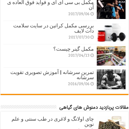
مکمل بی سی ای ای و فواید فوق العاده ی
آن
2017/09/06
بررسی مکمل کراتین در سایت سلامت
دات لایف
2017/07/30
مکمل گینر چیست؟
2017/04/13
تمرین سرشانه | آموزش تصویری تقویت
سرشانه
2016/09/06
مقالات پربازدید دمنوش های گیاهی
چای اولانگ و لاغری در طب سنتی و علم
نوین