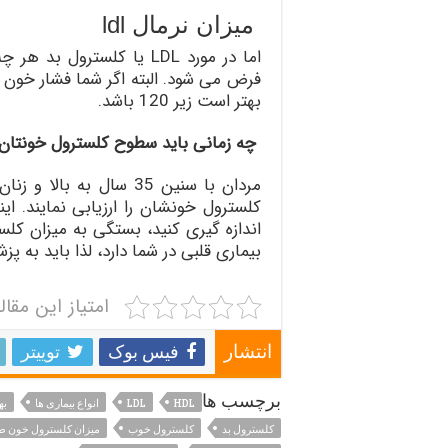
میزان نرمال ldl
بهتر است زیر 120 باشد.
چه زمانی باید سطوح کلسترول خونتان را
کلسترول خونشان را ارزیابی نمایند. ای
اندازه گیری کنید، بستگی به میزان کلس
بیماری قلبی در شما دارد، لذا باید به پ
امتیاز این مقال
فیس بوک
توییتر
انتشار
برچسب ها
HDL
LDL
انواع بیماری ها
به
کلسترول بد
کلسترول خوب
میزان کلسترول خون ط