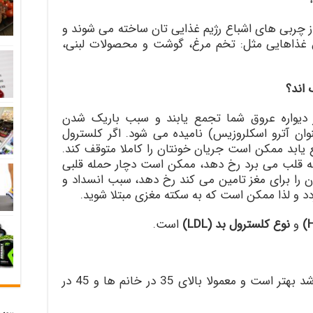
از چربی های اشباع رژیم غذایی تان ساخته می شوند و
ق غذاهایی مثل: تخم مرغ، گوشت و محصولات لبنی،
 اند؟
یواره عروق شما تجمع یابند و سبب باریک شدن
ان آترو اسکلروزیس) نامیده می شود. اگر کلسترول
یابد ممکن است جریان خونتان را کاملا متوقف کند.
 به قلب می برد رخ دهد، ممکن است دچار حمله قلبی
ون را برای مغز تامین می کند رخ دهد، سبب انسداد و
 و لذا ممکن است که به سکته مغزی مبتلا شوید.
و
نوع کلسترول بد (LDL)
است.
HDL یا کلسترول خوب هر چه بالاتر باشد بهتر است و معمولا بالای 35 در خانم ها و 45 در