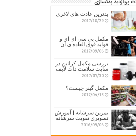
ت پربازدید بدنسازی
بدترین عادت های لاغری
2017/10/29
مکمل بی سی ای ای و
فواید فوق العاده ی آن
2017/09/06
بررسی مکمل کراتین در
سایت سلامت دات لایف
2017/07/30
مکمل گینر چیست؟
2017/04/13
تمرین سرشانه | آموزش
تصویری تقویت سرشانه
2016/09/06