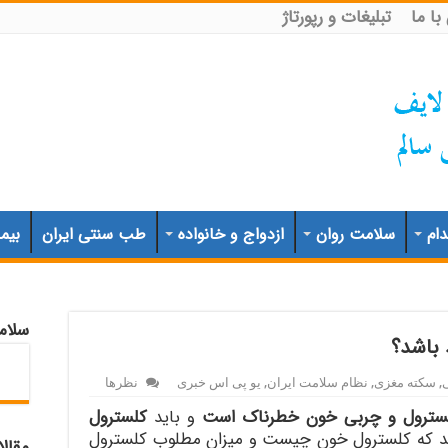
ا ما
تبلیغات و رپورتاژ
ام
سلامت روان
ازدواج و خانواده
طب سنتی ایران
بیم
سلام
 باشد؟
,
سکته مغزی
,
نظام سلامت ایران
,
یو پی اس خبری
نظرها
لسترول و چربی خون خطرناک است
و باید
کلسترول
انید که کلسترول خون چیست و میزان مطلوب کلسترول
مقال