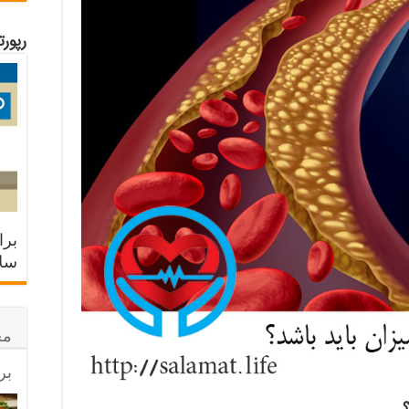
رپور
برا
سلا
مح
بر