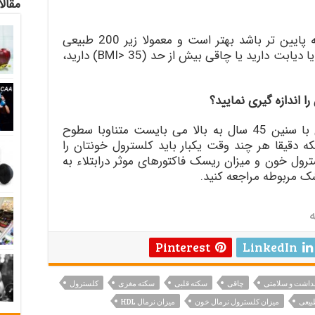
مقالا
اما در مورد LDL یا کلسترول بد هر چه پایین تر باشد بهتر است و معمولا زیر 200 طبیعی
فرض می شود. البته اگر شما فشار خون یا دیابت دارید یا چاقی بیش از حد (BMI> 35) دارید،
 اندازه گیری نمایید؟
مردان با سنین 35 سال به بالا و زنان با سنین 45 سال به بالا می بایست متناوبا سطوح
نکه دقیقا هر چند وقت یکبار باید کلسترول خونتان را
ترول خون و میزان ریسک فاکتورهای موثر درابتلاء به
زشک مربوطه مراجعه کنید.
ه
Pinterest
LinkedIn
داشت و سلامتی
چاقی
سکته قلبی
سکته مغزی
کلسترول
بیعی
میزان کلسترول نرمال خون
میزان نرمال HDL