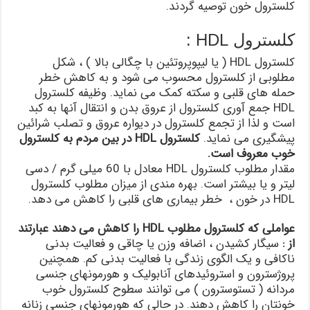
کلسترول خون توصیه گردند.
کلسترول HDL :
کلسترول HDL ( یا لیپوپروتئین با چگالی بالا ) ، شکل
مطلوبی از کلسترول محسوب می شود و به کاهش خطر
حمله های قلبی و سکته کمک می نماید. وظیفه کلسترول
HDL جمع آوری کلسترول از عروق بدن و انتقال آنها به کبد
است و لذا از تجمع کلسترول در دیواره عروق و تصلب شرائین
پیشگیری می نماید.
کلسترول HDL در بین مردم به کلسترول
خوب معروف است.
مقدار مطلوب کلسترول HDL معادل با 60 میلی گرم / دسی
لیتر و یا بیشتر است. بهره مندی از میزان مطلوب کلسترول
HDL در خون ، خطر بیماری های قلبی را کاهش می دهد.
عواملی که کلسترول مطلوب
HDL را کاهش می دهند عبارتند
از :
سیگار کشیدن ، اضافه وزن یا چاقی و فعالیت بدنی
ناکافی و یک الگوی زندگی با فعالیت بدنی کم. همچنین
پروژسترون و استروئیدهای آنابولیک و هورمونهای جنسی
مردانه ( تستوسترون ) می توانند سطوح کلسترول خوب
خونتان را کاهش دهند. در حالی که هورمونهای جنسی زنانه