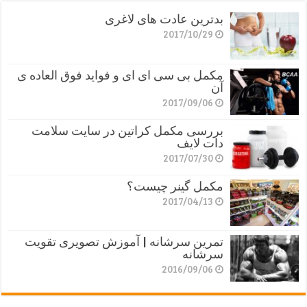
بدترین عادت های لاغری
2017/10/29
مکمل بی سی ای ای و فواید فوق العاده ی
آن
2017/09/06
بررسی مکمل کراتین در سایت سلامت
دات لایف
2017/07/30
مکمل گینر چیست؟
2017/04/13
تمرین سرشانه | آموزش تصویری تقویت
سرشانه
2016/09/06