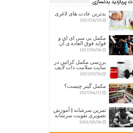
ت پربازدید بدنسازی
بدترین عادت های لاغری
2017/10/29
مکمل بی سی ای ای و
فواید فوق العاده ی آن
2017/09/06
بررسی مکمل کراتین در
سایت سلامت دات لایف
2017/07/30
مکمل گینر چیست؟
2017/04/13
تمرین سرشانه | آموزش
تصویری تقویت سرشانه
2016/09/06