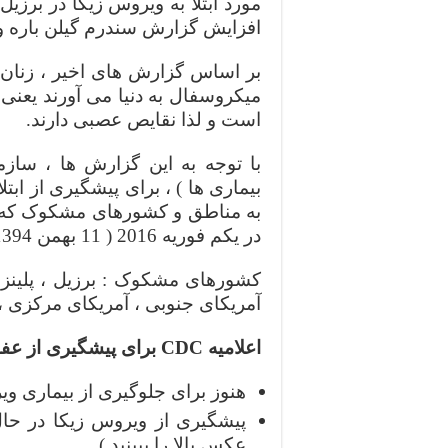
مورد ابتلا به ویروس زیکا در برزی
افزایش گزارش سندرم گیلن باره و زا
بر اساس گزارش های اخیر ، زنان با
میکروسفال به دنیا می آورند یعنی ن
است و لذا نقایص عصبی دارند.
بیماری ها ) ، برای پیشگیری از ابت
به مناطق و کشورهای مشکوک که در
در یکم فوریه 2016 ( 11 بهمن 1394 ) صادر کرد.
کشورهای مشکوک : برزیل ، پلینزی
آمریکای جنوبی ، آمریکای مرکزی ، 
اعلامیه CDC برای پیشگیری از عفونت با ویروس زیکا :
هنوز برای جلوگیری از بیماری وی
پیشگیری از ویروس زیکا در حا
عکس بالا را ببینید )