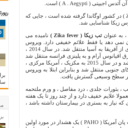
تی ( A . Aegypti ) است.
رپور
نام این ویروس از جنگل زیکا ( Zika ) در کشور اوگاندا گرفته شده است ، جایی که
، به عنوان
تب زیکا ( Zika fever )
نامیده می
 نمی دهد یا فقط علائم خفیفی دارد. ویروس
زیکا در دهه 1950 به تعداد محدودی از آفریقا به آسیا منتقل شد. در سال 2014 ،
 اقیانوس آرام و به پلینزی فرانسه منتقل شد
، و سپس به جزیره ایستر منتقل شد و در سال 2015 به مکزیک ، آمریکا مرکزی ،
ی جنوبی منتقل شد و بنابراین ابتلا به ویروس
برا
 در سطح وسیعی گسترش یافت.
سلا
ب ، بثورات جلدی ، درد مفاصل ، و ورم ملتحمه
ولا علایم خفیف دارد و از چند روز تا یک هفته
ه نیاز به بستری در بیمارستان داشته باشد ،
مح
بر
در ماه مه 2015 ، سازمان بهداشت پان آمریکا ( PAHO ) یک هشدار در مورد اولین