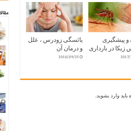
مقال
 و پیشگیری
یائسگی زودرس ، علل
زیکا در بارداری
و درمان آن
2016/09/25
2017/
 باید
وارد بشوید
.