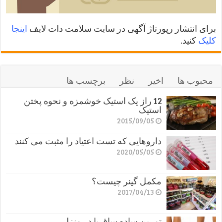
برای انتشار رپورتاژ آگهی در سایت سلامت دات لایف
اینجا
کلیک
کنید.
محبوب ها
اخیر
نظر
برچسب ها
12 راز یک استیک خوشمزه و نحوه پختن
استیک
2015/09/05
داروهایی که تست اعتیاد را مثبت می کنند
2020/05/05
مکمل گینر چیست؟
2017/04/13
تمرین ساده ساق پا در منزل