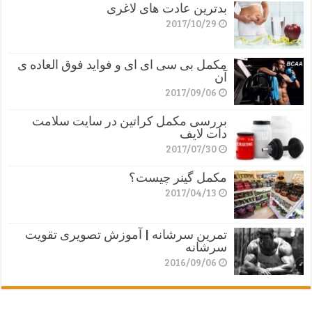
بدترین عادت های لاغری
2017/10/29
مکمل بی سی ای ای و فواید فوق العاده ی
آن
2017/09/06
بررسی مکمل کراتین در سایت سلامت
دات لایف
2017/07/30
مکمل گینر چیست؟
2017/04/13
تمرین سرشانه | آموزش تصویری تقویت
سرشانه
2016/09/06