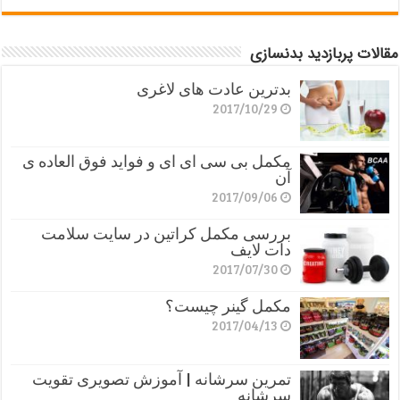
مقالات پربازدید بدنسازی
بدترین عادت های لاغری
2017/10/29
مکمل بی سی ای ای و فواید فوق العاده ی
آن
2017/09/06
بررسی مکمل کراتین در سایت سلامت
دات لایف
2017/07/30
مکمل گینر چیست؟
2017/04/13
تمرین سرشانه | آموزش تصویری تقویت
سرشانه