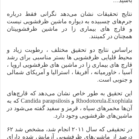
باشید…
نتایج تحقیقات نشان می‌دهد نگرانی فقط درباره
جرم‌های چسبیده به دیواره ماشین ظرفشویی نیست
و قارچ های بیماری زا در ماشین ظرفشوییتان
همچنان در کمینند.
براساس نتایج دو تحقیق مختلف ، رطوبت زیاد و
محیط قلیایی ظرفشویی ها بستر مناسبی برای رشد
قارچ های بیماری زا در ماشین های ظرفشویی اروپا ،
آسیا ، خاورمیانه ، آفریقا ، استرالیا و آمریکای شمالی
و جنوبی است.
این تحقیق به طور خاص نشان می‌دهد که قارچ‌های
Exophiala
،
Rhodotorula
و
Candida parapsilosis
که به
آن‌ها مخمرهای سیاه ، قرمز و سفید گفته می‌شود در
ماشین‌های ظرفشویی وجود دارد.
در تحقیقی که سال
۲۰۱۱
انجام شد، مشخص شد
۶۲
درصد از ماشین‌های ظرفشویی آزمایش شده دارای