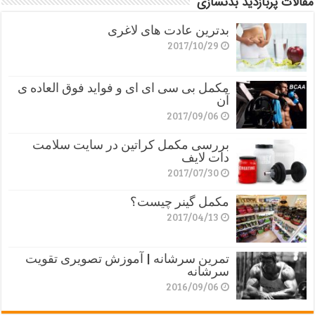
مقالات پربازدید بدنسازی
بدترین عادت های لاغری
2017/10/29
مکمل بی سی ای ای و فواید فوق العاده ی
آن
2017/09/06
بررسی مکمل کراتین در سایت سلامت
دات لایف
2017/07/30
مکمل گینر چیست؟
2017/04/13
تمرین سرشانه | آموزش تصویری تقویت
سرشانه
2016/09/06