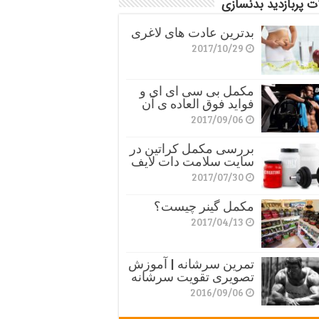
ت پربازدید بدنسازی
بدترین عادت های لاغری
2017/10/29
مکمل بی سی ای ای و
فواید فوق العاده ی آن
2017/09/06
بررسی مکمل کراتین در
سایت سلامت دات لایف
2017/07/30
مکمل گینر چیست؟
2017/04/13
تمرین سرشانه | آموزش
تصویری تقویت سرشانه
2016/09/06