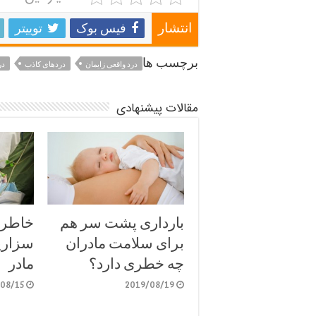
فیس بوک
توییتر
انتشار
برچسب ها
درد واقعی زایمان
دردهای کاذب
در
مقالات پیشنهادی
بارداری پشت سر هم
خاطرا
برای سلامت مادران
سزارین
چه خطری دارد؟
مادر
/08/15
2019/08/19