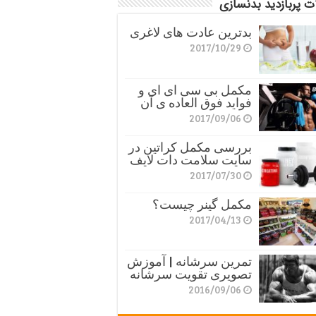
ت پربازدید بدنسازی
بدترین عادت های لاغری
2017/10/29
مکمل بی سی ای ای و
فواید فوق العاده ی آن
2017/09/06
بررسی مکمل کراتین در
سایت سلامت دات لایف
2017/07/30
مکمل گینر چیست؟
2017/04/13
تمرین سرشانه | آموزش
تصویری تقویت سرشانه
2016/09/06