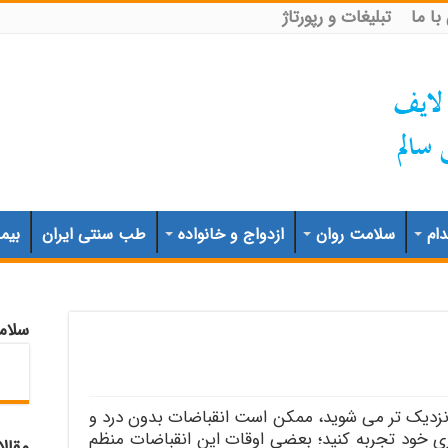
ا ما
تبلیغات و رپورتاژ
ام
سلامت روان
ازدواج و خانواده
طب سنتی ایران
بیم
سلام
نزدیک تر می شوید، ممکن است انقباضات بدون درد و
ری خود تجربه کنید؛ بعضی اوقات این انقباضات منظم
مقال