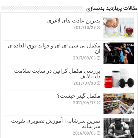
مقالات پربازدید بدنسازی
بدترین عادت های لاغری
2017/10/29
مکمل بی سی ای ای و فواید فوق العاده ی
آن
2017/09/06
بررسی مکمل کراتین در سایت سلامت
دات لایف
2017/07/30
مکمل گینر چیست؟
2017/04/13
تمرین سرشانه | آموزش تصویری تقویت
سرشانه
2016/09/06