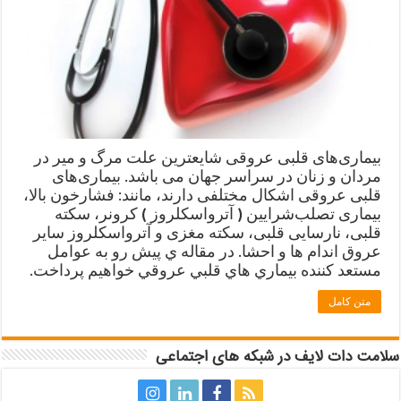
بیماری‌های قلبی عروقی شايعترين علت مرگ و میر در
مردان و زنان در سراسر جهان می باشد. بیماری‌های
قلبی عروقی اشکال مختلفی دارند، مانند: فشارخون بالا،
بیماری‌ تصلب‌شرایین ( آترواسکلروز )‌ کرونر، سکته
قلبی، نارسایی قلبی، سکته مغزی و آترواسکلروز سایر
عروق اندام ها و احشا. در مقاله ي پيش رو به عوامل
مستعد كننده بيماري هاي قلبي عروقي خواهيم پرداخت.
متن کامل
سلامت دات لایف در شبکه های اجتماعی