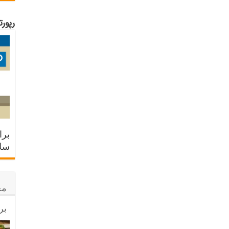
رپور
برا
سلا
مح
بر