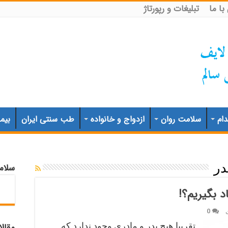
ا ما
تبلیغات و رپورتاژ
ام
سلامت روان
ازدواج و خانواده
طب سنتی ایران
بیم
سلام
در
د بگیریم؟!
0
تقریبا هیچ پدر و مادری وجود ندارد که
مقال