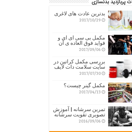
ت پربازدید بدنسازی
بدترین عادت های لاغری
2017/10/29
مکمل بی سی ای ای و
فواید فوق العاده ی آن
2017/09/06
بررسی مکمل کراتین در
سایت سلامت دات لایف
2017/07/30
مکمل گینر چیست؟
2017/04/13
تمرین سرشانه | آموزش
تصویری تقویت سرشانه
2016/09/06