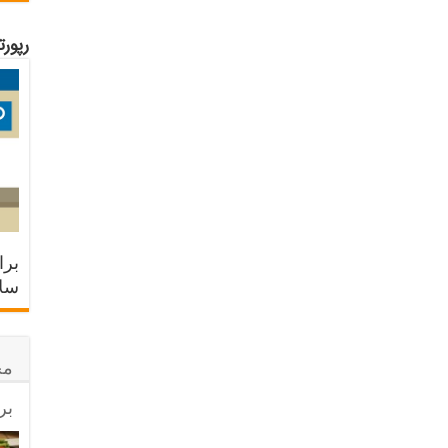
رپور
برا
سلا
مح
بر