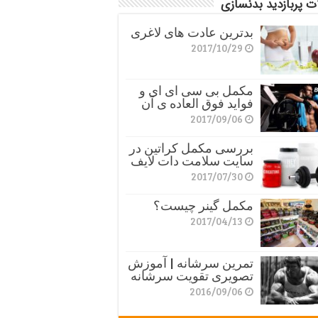
ت پربازدید بدنسازی
بدترین عادت های لاغری
2017/10/29
مکمل بی سی ای ای و
فواید فوق العاده ی آن
2017/09/06
بررسی مکمل کراتین در
سایت سلامت دات لایف
2017/07/30
مکمل گینر چیست؟
2017/04/13
تمرین سرشانه | آموزش
تصویری تقویت سرشانه
2016/09/06