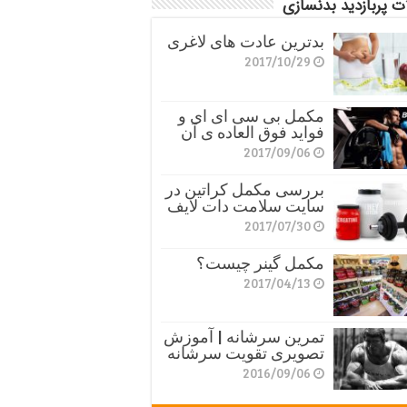
ت پربازدید بدنسازی
بدترین عادت های لاغری
2017/10/29
مکمل بی سی ای ای و
فواید فوق العاده ی آن
2017/09/06
بررسی مکمل کراتین در
سایت سلامت دات لایف
2017/07/30
مکمل گینر چیست؟
2017/04/13
تمرین سرشانه | آموزش
تصویری تقویت سرشانه
2016/09/06