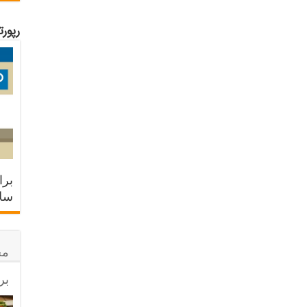
رپور
برا
سلا
مح
بر