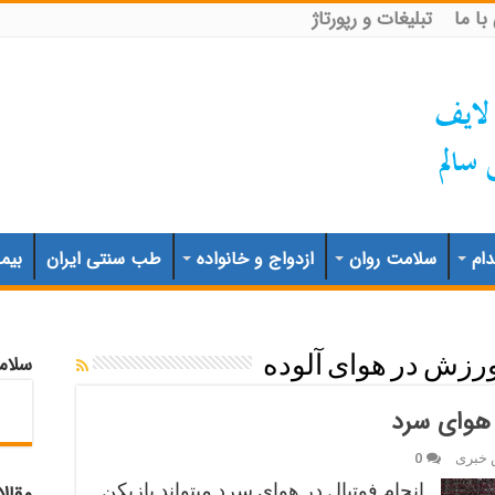
ا ما
تبلیغات و رپورتاژ
ام
سلامت روان
ازدواج و خانواده
طب سنتی ایران
بیم
سلام
رزش در هوای آلوده
ر هوای سرد
 خبری
0
انجام فوتبال در هوای سرد میتواند بازیکن
مقال