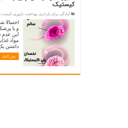
کیستیک
آمادگی برای بارداری
,
بهداشت باروری
,
کیست ت
احتمالا ش
و یا پزشک
این عدم ت
مواد غذای
داشتن یک 
متن کامل