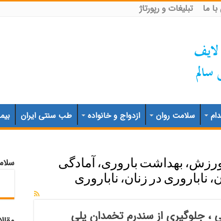
ا ما
تبلیغات و رپورتاژ
ام
سلامت روان
ازدواج و خانواده
طب سنتی ایران
بیم
سلام
رزش، بهداشت باروری، آمادگی
 ناباروری در زنان، ناباروری
ی ، جلوگیری از سندرم تخمدان پلی
مقال