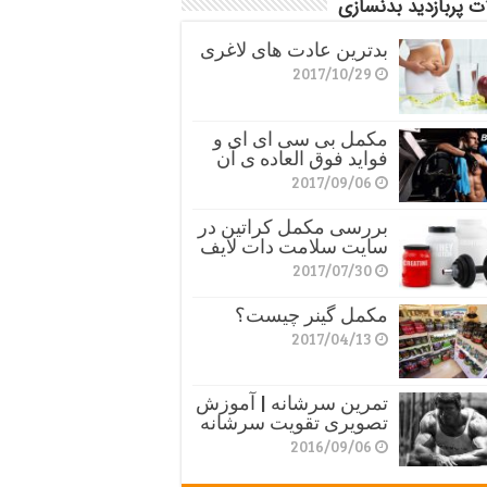
ت پربازدید بدنسازی
بدترین عادت های لاغری
2017/10/29
مکمل بی سی ای ای و
فواید فوق العاده ی آن
2017/09/06
بررسی مکمل کراتین در
سایت سلامت دات لایف
2017/07/30
مکمل گینر چیست؟
2017/04/13
تمرین سرشانه | آموزش
تصویری تقویت سرشانه
2016/09/06