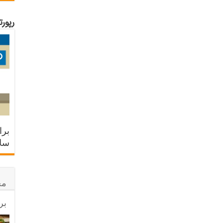
رپور
برا
سلا
مح
بر