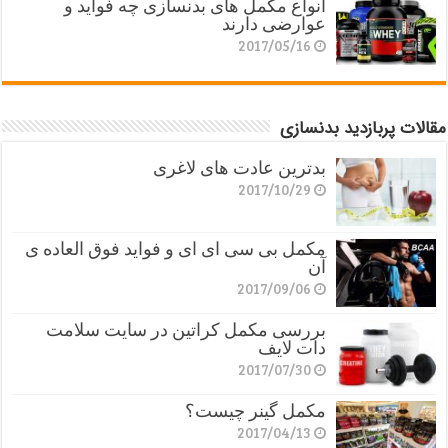
انواع مکمل های بدنسازی چه فواید و
عوارضی دارند
2017/05/16
مقالات پربازدید بدنسازی
بدترین عادت های لاغری
2017/10/29
مکمل بی سی ای ای و فواید فوق العاده ی
آن
2017/09/06
بررسی مکمل کراتین در سایت سلامت
دات لایف
2017/07/30
مکمل گینر چیست؟
2017/04/13