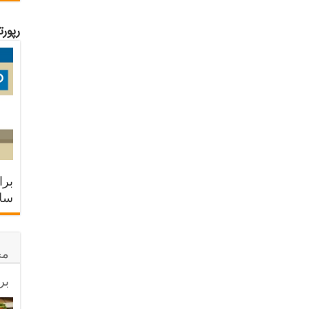
رپور
برا
سلا
مح
بر