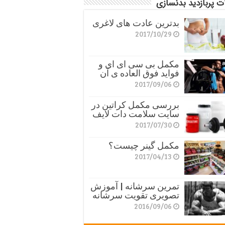
ت پربازدید بدنسازی
بدترین عادت های لاغری
2017/10/29
مکمل بی سی ای ای و
فواید فوق العاده ی آن
2017/09/06
بررسی مکمل کراتین در
سایت سلامت دات لایف
2017/07/30
مکمل گینر چیست؟
2017/04/13
تمرین سرشانه | آموزش
تصویری تقویت سرشانه
2016/09/06