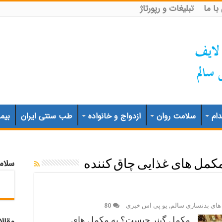
ا ما
تبلیغات و رپورتاژ
ام
سلامت روان
ازدواج و خانواده
طب سنتی ایران
بیم
سلام
کمل های غذایی چاق کننده
ای بدنسازی سالم
,
یو پی اس خبری
80
مکمل گینر چیست؟ به مکمل های
مقال