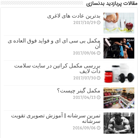
مقالات پربازدید بدنسازی
بدترین عادت های لاغری
2017/10/29
مکمل بی سی ای ای و فواید فوق العاده ی
آن
2017/09/06
بررسی مکمل کراتین در سایت سلامت
دات لایف
2017/07/30
مکمل گینر چیست؟
2017/04/13
تمرین سرشانه | آموزش تصویری تقویت
سرشانه
2016/09/06