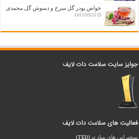
خواص پودر گل سرخ و دمنوش گل محمدی
2017/03/12
جوایز سایت سلامت دات لایف
فعالیت های سلامت دات لایف
سخنرانی های بنیاد تد (TED)