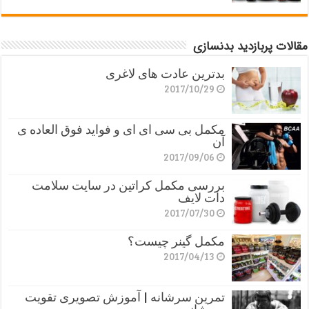
مقالات پربازدید بدنسازی
بدترین عادت های لاغری
2017/10/29
مکمل بی سی ای ای و فواید فوق العاده ی
آن
2017/09/06
بررسی مکمل کراتین در سایت سلامت
دات لایف
2017/07/30
مکمل گینر چیست؟
2017/04/13
تمرین سرشانه | آموزش تصویری تقویت