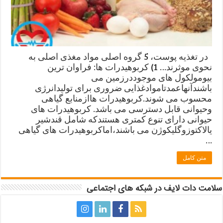
در تغذیه پوست، 5 گروه اصلی مواد مغذی اصلی به
نحوی موثرند… 1) کربوهیدرات ها: فراوان ترین
بیومولکول های موجوددرزمین می
باشندآنهاعمدتاموادغذایی ضروری برای تولیدانرژی
محسوب می شوند.کربوهیدرات هاازمنابع گیاهی
وحیوانی قابل دسترسی می باشد. کربوهیدرات های
حیوانی دارای تنوع کمتری هستندکه شامل قندشیر
یالاکتوزوگلیکوژن می باشند،اماکربوهیدرات های گیاهی
…
متن کامل
سلامت دات لایف در شبکه های اجتماعی