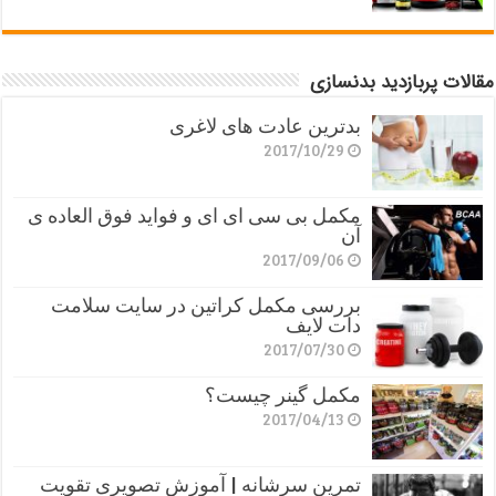
مقالات پربازدید بدنسازی
بدترین عادت های لاغری
2017/10/29
مکمل بی سی ای ای و فواید فوق العاده ی
آن
2017/09/06
بررسی مکمل کراتین در سایت سلامت
دات لایف
2017/07/30
مکمل گینر چیست؟
2017/04/13
تمرین سرشانه | آموزش تصویری تقویت