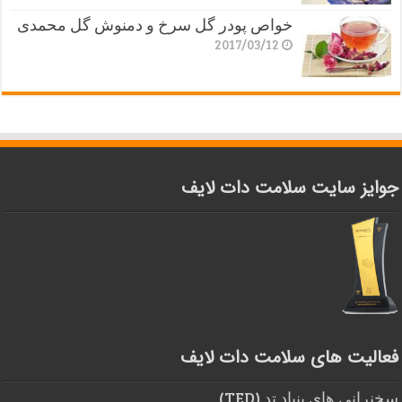
خواص پودر گل سرخ و دمنوش گل محمدی
2017/03/12
جوایز سایت سلامت دات لایف
فعالیت های سلامت دات لایف
سخنرانی های بنیاد تد (TED)