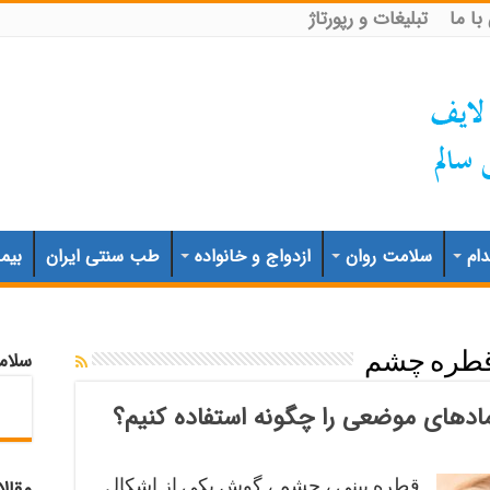
ا ما
تبلیغات و رپورتاژ
ام
سلامت روان
ازدواج و خانواده
طب سنتی ایران
بیم
سلام
طره چشم
ادهای موضعی را چگونه استفاده کنیم؟
قطره بینی ، چشم ، گوش یکی از اشکال
مقال