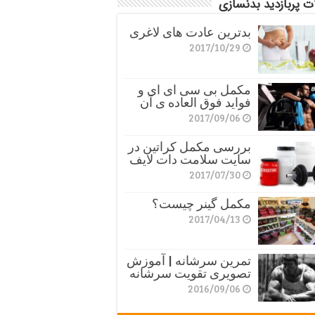
ت پربازدید بدنسازی
بدترین عادت های لاغری
2017/10/29
مکمل بی سی ای ای و
فواید فوق العاده ی آن
2017/09/06
بررسی مکمل کراتین در
سایت سلامت دات لایف
2017/07/30
مکمل گینر چیست؟
2017/04/13
تمرین سرشانه | آموزش
تصویری تقویت سرشانه
2016/09/06