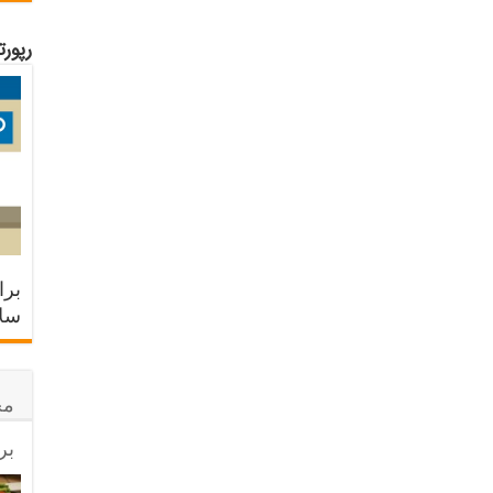
رپور
برا
سلا
مح
بر