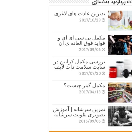
ت پربازدید بدنسازی
بدترین عادت های لاغری
2017/10/29
مکمل بی سی ای ای و
فواید فوق العاده ی آن
2017/09/06
بررسی مکمل کراتین در
سایت سلامت دات لایف
2017/07/30
مکمل گینر چیست؟
2017/04/13
تمرین سرشانه | آموزش
تصویری تقویت سرشانه
2016/09/06