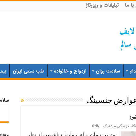
ا ما
تبلیغات و رپورتاژ
ام
سلامت روان
ازدواج و خانواده
طب سنتی ایران
بیم
سلام
وارض جنسینگ
یی
کات زندگی مشترک
0
بهترین زمان برای روابط زناشویی از نظر
مقال