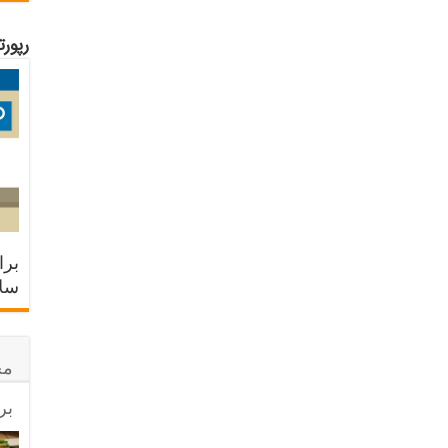
رپور
برا
سلا
مح
بر