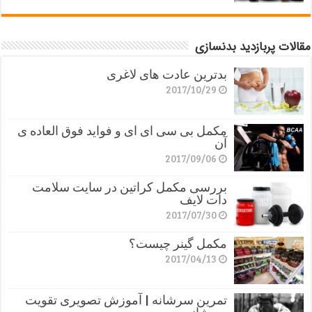
مقالات پربازدید بدنسازی
بدترین عادت های لاغری
2017/10/29
مکمل بی سی ای ای و فواید فوق العاده ی
آن
2017/09/06
بررسی مکمل کراتین در سایت سلامت
دات لایف
2017/07/30
مکمل گینر چیست؟
2017/04/13
تمرین سرشانه | آموزش تصویری تقویت