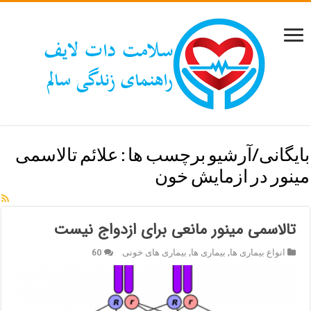
بایگانی/آرشیو برچسب ها :
علائم تالاسمی
مینور در ازمایش خون
تالاسمی مینور مانعی برای ازدواج نیست
انواع بیماری ها
,
بیماری ها
,
بیماری های خونی
60