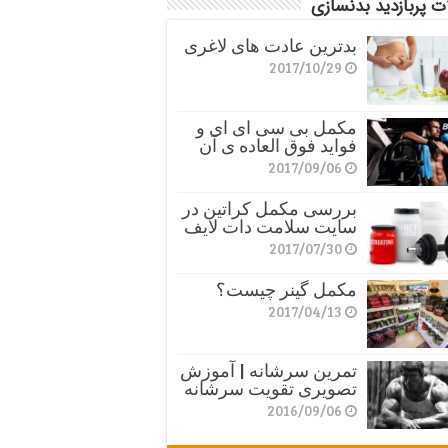
ت پربازدید بدنسازی
بدترین عادت های لاغری
2017/10/29
مکمل بی سی ای ای و
فواید فوق العاده ی آن
2017/09/06
بررسی مکمل کراتین در
سایت سلامت دات لایف
2017/07/30
مکمل گینر چیست؟
2017/04/13
تمرین سرشانه | آموزش
تصویری تقویت سرشانه
2016/09/06