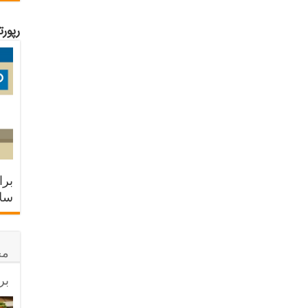
رپور
برا
سلا
مح
بر