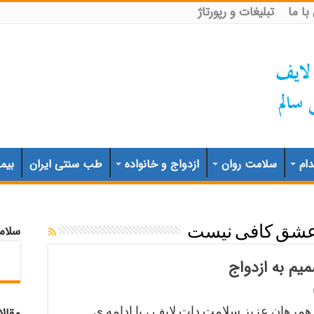
ا ما
تبلیغات و رپورتاژ
ام
سلامت روان
ازدواج و خانواده
طب سنتی ایران
بیم
سلام
شق کافی نیست
میم به ازدواج
همرهان عزیز سلامت دات لایف ، با ادامه ی
مقال