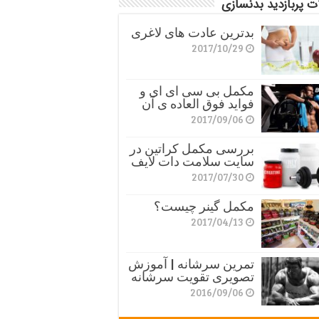
ت پربازدید بدنسازی
بدترین عادت های لاغری
2017/10/29
مکمل بی سی ای ای و
فواید فوق العاده ی آن
2017/09/06
بررسی مکمل کراتین در
سایت سلامت دات لایف
2017/07/30
مکمل گینر چیست؟
2017/04/13
تمرین سرشانه | آموزش
تصویری تقویت سرشانه
2016/09/06