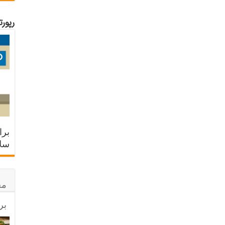
رپور
برا
سلا
مح
بر