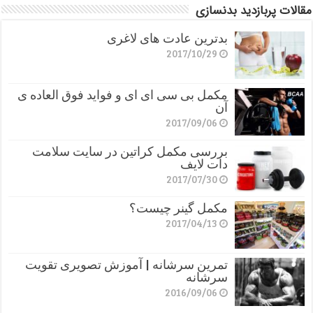
مقالات پربازدید بدنسازی
بدترین عادت های لاغری
2017/10/29
مکمل بی سی ای ای و فواید فوق العاده ی
آن
2017/09/06
بررسی مکمل کراتین در سایت سلامت
دات لایف
2017/07/30
مکمل گینر چیست؟
2017/04/13
تمرین سرشانه | آموزش تصویری تقویت
سرشانه
2016/09/06