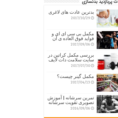
ت پربازدید بدنسازی
بدترین عادت های لاغری
2017/10/29
مکمل بی سی ای ای و
فواید فوق العاده ی آن
2017/09/06
بررسی مکمل کراتین در
سایت سلامت دات لایف
2017/07/30
مکمل گینر چیست؟
2017/04/13
تمرین سرشانه | آموزش
تصویری تقویت سرشانه
2016/09/06