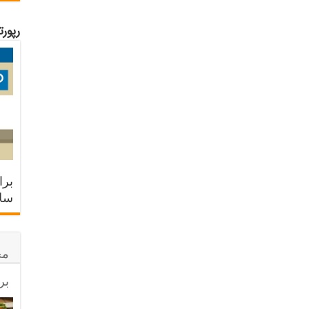
رپور
برا
سلا
مح
بر