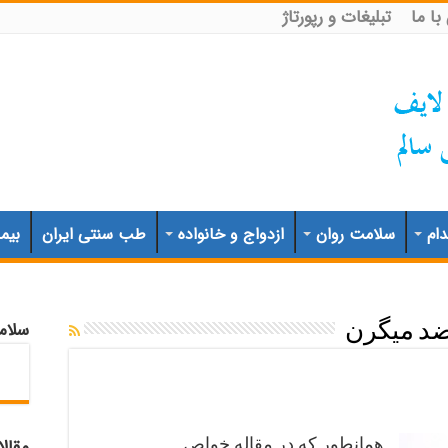
ا ما
تبلیغات و رپورتاژ
ام
سلامت روان
ازدواج و خانواده
طب سنتی ایران
بیم
سلام
د میگرن
همانطور که در مقاله خواص
مقال