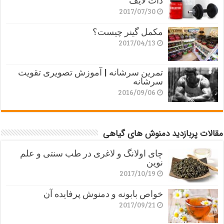
دات لایف
2017/07/30
مکمل گینر چیست؟
2017/04/13
تمرین سرشانه | آموزش تصویری تقویت
سرشانه
2016/09/06
مقالات پربازدید دمنوش های گیاهی
چای اولانگ و لاغری در طب سنتی و علم
نوین
2017/10/19
خواص بابونه و دمنوش پرفایده آن
2017/09/21