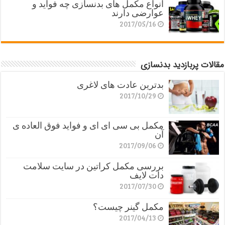
انواع مکمل های بدنسازی چه فواید و
عوارضی دارند
2017/05/16
مقالات پربازدید بدنسازی
بدترین عادت های لاغری
2017/10/29
مکمل بی سی ای ای و فواید فوق العاده ی
آن
2017/09/06
بررسی مکمل کراتین در سایت سلامت
دات لایف
2017/07/30
مکمل گینر چیست؟
2017/04/13