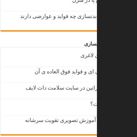
12 راز یک استیک خوشمزه و نحوه پختن استیک
2015/09/05
داروهایی که تست اعتیاد را مثبت می کنند
2020/05/05
مکمل گینر چیست؟
2017/04/13
تمرین ساده ساق پا در منزل
2015/09/02
انواع مکمل های بدنسازی چه فواید و عوارضی دارند
2017/05/16
مقالات پربازدید بدنسازی
بدترین عادت های لاغری
2017/10/29
مکمل بی سی ای ای و فواید فوق العاده ی آن
2017/09/06