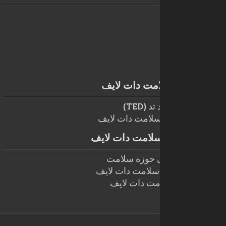
خواص پودر گل سرخ و دمنوش گل محمدی
2017/03/12
جوایز سایت سلامت دات لایف
فعالیت های سلامت دات لایف
سخنرانی های بنیاد تد (TED)
تبلیغات در سایت سلامت دات لایف