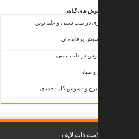
بررسی مکمل کراتین در سایت سلامت دات لایف
2017/07/30
مکمل گینر چیست؟
2017/04/13
تمرین سرشانه | آموزش تصویری تقویت سرشانه
2016/09/06
مقالات پربازدید دمنوش های گیاهی
چای اولانگ و لاغری در طب سنتی و علم نوین
2017/10/19
خواص بابونه و دمنوش پرفایده آن
2017/09/21
خواص اسطوخودوس در طب سنتی
2017/09/12
مقایسه چای سبز و سیاه
2017/03/29