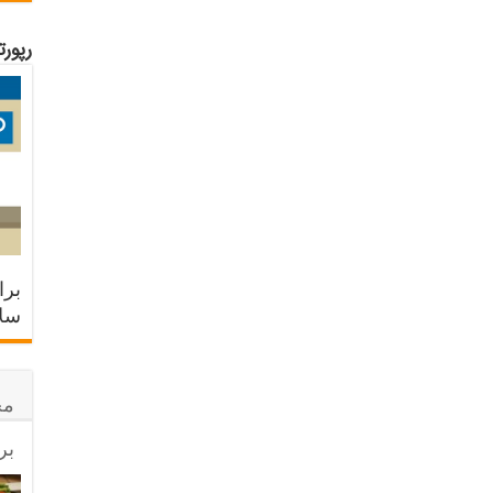
رپور
برا
سلا
مح
بر