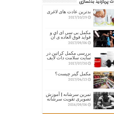
ت پربازدید بدنسازی
بدترین عادت های لاغری
2017/10/29
مکمل بی سی ای ای و
فواید فوق العاده ی آن
2017/09/06
بررسی مکمل کراتین در
سایت سلامت دات لایف
2017/07/30
مکمل گینر چیست؟
2017/04/13
تمرین سرشانه | آموزش
تصویری تقویت سرشانه
2016/09/06