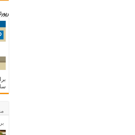
رپور
برا
سلا
مح
بر