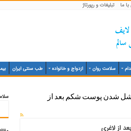
ا ما
تبلیغات و رپورتاژ
ام
سلامت روان
ازدواج و خانواده
طب سنتی ایران
بیم
سلام
ل شدن پوست شکم بعد از
 از لاغری
مقال