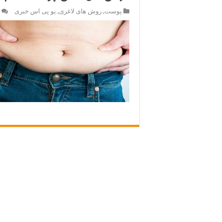
پوست
,
روش های لاغری
,
یو پی اس خبری