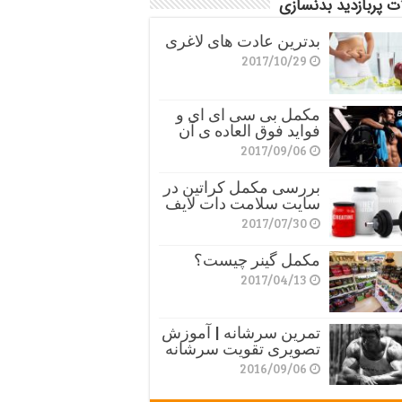
ت پربازدید بدنسازی
بدترین عادت های لاغری
2017/10/29
مکمل بی سی ای ای و
فواید فوق العاده ی آن
2017/09/06
بررسی مکمل کراتین در
سایت سلامت دات لایف
2017/07/30
مکمل گینر چیست؟
2017/04/13
تمرین سرشانه | آموزش
تصویری تقویت سرشانه
2016/09/06