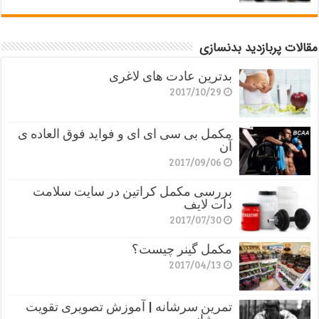
مقالات پربازدید بدنسازی
بدترین عادت های لاغری
2017/10/29
مکمل بی سی ای ای و فواید فوق العاده ی
آن
2017/09/06
بررسی مکمل کراتین در سایت سلامت
دات لایف
2017/07/30
مکمل گینر چیست؟
2017/04/13
تمرین سرشانه | آموزش تصویری تقویت