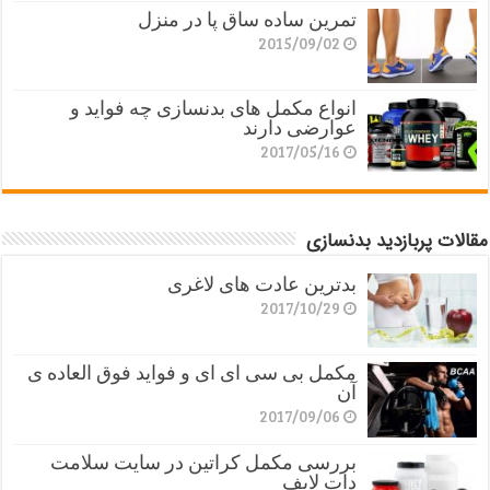
تمرین ساده ساق پا در منزل
2015/09/02
انواع مکمل های بدنسازی چه فواید و
عوارضی دارند
2017/05/16
مقالات پربازدید بدنسازی
بدترین عادت های لاغری
2017/10/29
مکمل بی سی ای ای و فواید فوق العاده ی
آن
2017/09/06
بررسی مکمل کراتین در سایت سلامت
دات لایف