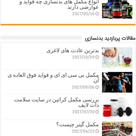
انواع مکمل های بدنسازی چه فواید و
عوارضی دارند
2017/05/16
مقالات پربازدید بدنسازی
بدترین عادت های لاغری
2017/10/29
مکمل بی سی ای ای و فواید فوق العاده ی
آن
2017/09/06
بررسی مکمل کراتین در سایت سلامت
دات لایف
2017/07/30
مکمل گینر چیست؟
2017/04/13