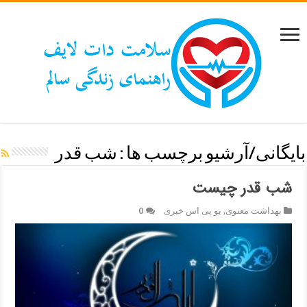
بایگانی/آرشیو برچسب ها :
شب قدر
شب قدر چیست
بهداشت معنوی
,
یو پی اس خبری
0