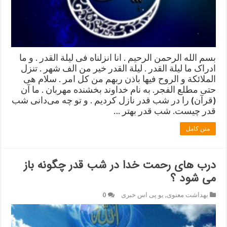
بسم الله الرحمن الرحیم . انا انزلناه فی لیلة القدر . و ما
ادراک ما لیلة القدر . لیلة القدر خیر من الف شهر . تنزل
الملائکة و الروح فیها باذن ربهم من کل امر . سلام هی
حتی مطلع الفجر. به نام خداوند بخشنده مهربان . ما آن
(قرآن) را در شب قدر نازل کردیم . و تو چه می‌دانی شب
قدر چیست. شب قدر بهتر …
متن کامل
درب های رحمت خدا در شب قدر چگونه باز
می شود ؟
بهداشت معنوی
,
یو پی اس خبری
0