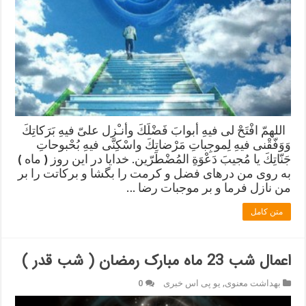
اللهمّ افْتَحْ لی فیهِ أبوابَ فَضْلَكَ وأنـْزِل علیّ فیهِ بَرَكاتِكَ
وَوَفّقْنی فیهِ لِموجِباتِ مَرْضاتِكَ واسْكِنّی فیهِ بُحْبوحاتِ
جَنّاتِكَ یا مُجیبَ دَعْوَةِ المُضْطَرّین. خدایا در این روز ( ماه )
به روی من درهای فضل و کرمت را بگشا و برکاتت را بر
من نازل فرما و بر موجبات رضا …
متن کامل
اعمال شب 23 ماه مبارک رمضان ( شب قدر )
بهداشت معنوی
,
یو پی اس خبری
0