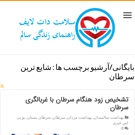
بایگانی/آرشیو برچسب ها :
شایع ترین
سرطان
تشخیص زود هنگام سرطان با غربالگری
سرطان
بهداشت سالمندان
,
بهداشت مردان
,
سرطان
,
سرطان پستان
,
یو پی
اس خبری
0