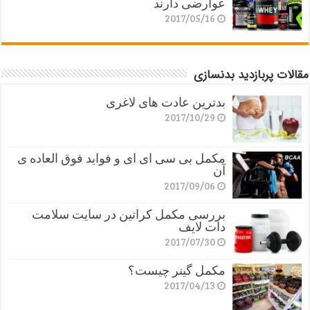
عوارضی دارند
2017/05/16
مقالات پربازدید بدنسازی
بدترین عادت های لاغری
2017/10/29
مکمل بی سی ای ای و فواید فوق العاده ی
آن
2017/09/06
بررسی مکمل کراتین در سایت سلامت
دات لایف
2017/07/30
مکمل گینر چیست؟
2017/04/13