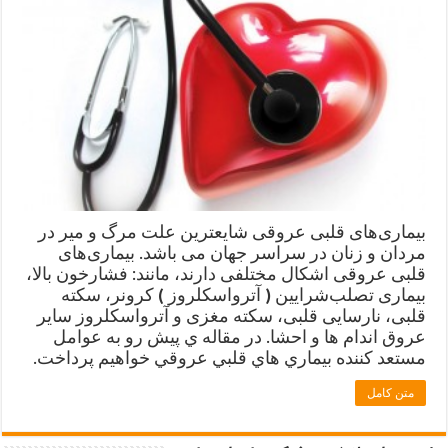
بیماری‌های قلبی عروقی شايعترين علت مرگ و میر در
مردان و زنان در سراسر جهان می باشد. بیماری‌های
قلبی عروقی اشکال مختلفی دارند، مانند: فشارخون بالا،
بیماری‌ تصلب‌شرایین ( آترواسکلروز )‌ کرونر، سکته
قلبی، نارسایی قلبی، سکته مغزی و آترواسکلروز سایر
عروق اندام ها و احشا. در مقاله ي پيش رو به عوامل
مستعد كننده بيماري هاي قلبي عروقي خواهيم پرداخت.
متن کامل