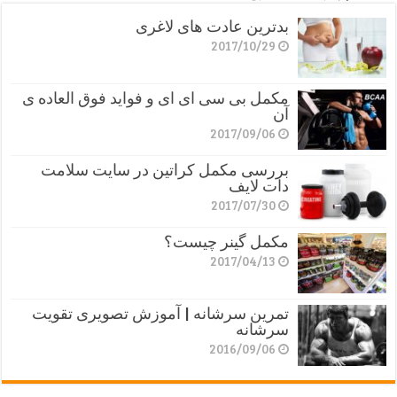
بدترین عادت های لاغری
2017/10/29
مکمل بی سی ای ای و فواید فوق العاده ی
آن
2017/09/06
بررسی مکمل کراتین در سایت سلامت
دات لایف
2017/07/30
مکمل گینر چیست؟
2017/04/13
تمرین سرشانه | آموزش تصویری تقویت
سرشانه
2016/09/06