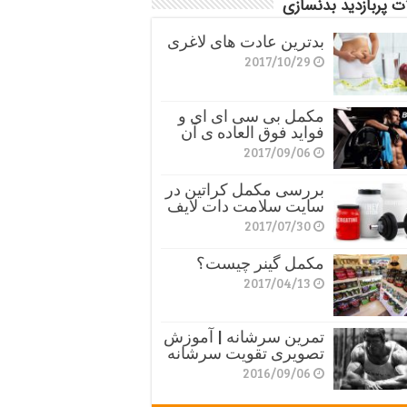
ت پربازدید بدنسازی
بدترین عادت های لاغری
2017/10/29
مکمل بی سی ای ای و
فواید فوق العاده ی آن
2017/09/06
بررسی مکمل کراتین در
سایت سلامت دات لایف
2017/07/30
مکمل گینر چیست؟
2017/04/13
تمرین سرشانه | آموزش
تصویری تقویت سرشانه
2016/09/06