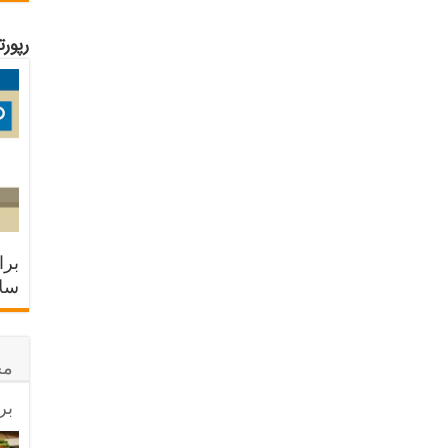
رپور
برا
سلا
مح
بر