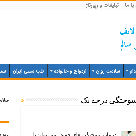
ا ما
تبلیغات و رپورتاژ
ام
سلامت روان
ازدواج و خانواده
طب سنتی ایران
بیم
سلام
وختگی درجه یک
درمان سوختگی های خفیف می تواند با
مقال