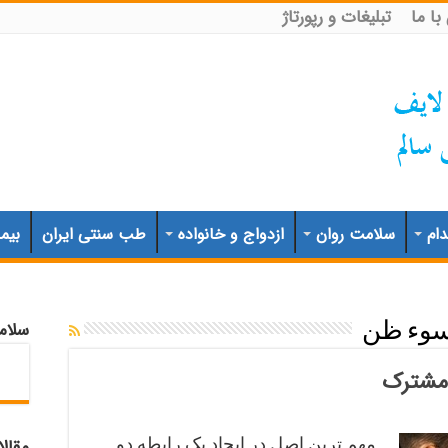
ا ما
تبلیغات و رپورتاژ
ام
سلامت روان
ازدواج و خانواده
طب سنتی ایران
بیم
سلام
وء ظن
 مشترک
مهم ترین اصل در ایجاد یک رابطه دو
مقال