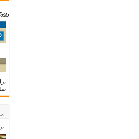
رپور
برا
سلا
مح
بر