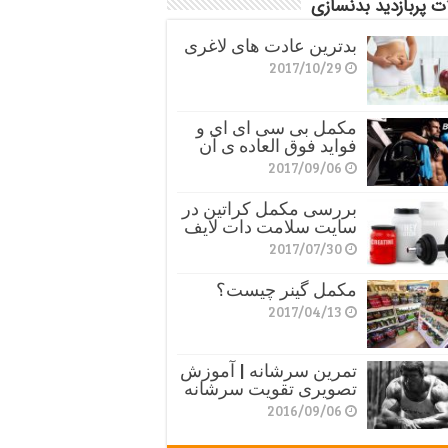
ت پربازدید بدنسازی
بدترین عادت های لاغری
2017/10/29
مکمل بی سی ای ای و
فواید فوق العاده ی آن
2017/09/06
بررسی مکمل کراتین در
سایت سلامت دات لایف
2017/07/30
مکمل گینر چیست؟
2017/04/13
تمرین سرشانه | آموزش
تصویری تقویت سرشانه
2016/09/06