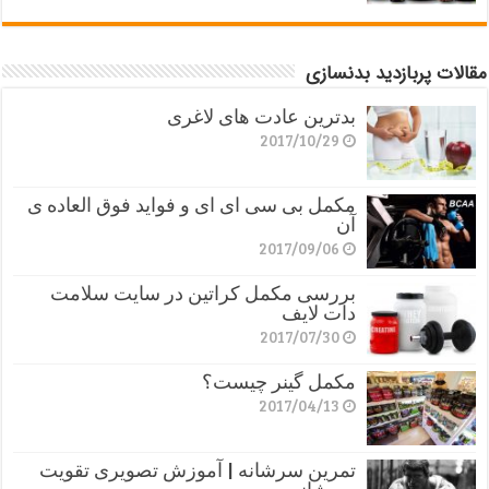
مقالات پربازدید بدنسازی
بدترین عادت های لاغری
2017/10/29
مکمل بی سی ای ای و فواید فوق العاده ی
آن
2017/09/06
بررسی مکمل کراتین در سایت سلامت
دات لایف
2017/07/30
مکمل گینر چیست؟
2017/04/13
تمرین سرشانه | آموزش تصویری تقویت