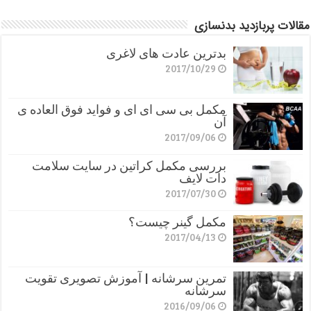
مقالات پربازدید بدنسازی
بدترین عادت های لاغری
2017/10/29
مکمل بی سی ای ای و فواید فوق العاده ی
آن
2017/09/06
بررسی مکمل کراتین در سایت سلامت
دات لایف
2017/07/30
مکمل گینر چیست؟
2017/04/13
تمرین سرشانه | آموزش تصویری تقویت
سرشانه
2016/09/06