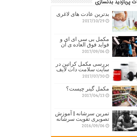
ت پربازدید بدنسازی
بدترین عادت های لاغری
2017/10/29
مکمل بی سی ای ای و
فواید فوق العاده ی آن
2017/09/06
بررسی مکمل کراتین در
سایت سلامت دات لایف
2017/07/30
مکمل گینر چیست؟
2017/04/13
تمرین سرشانه | آموزش
تصویری تقویت سرشانه
2016/09/06