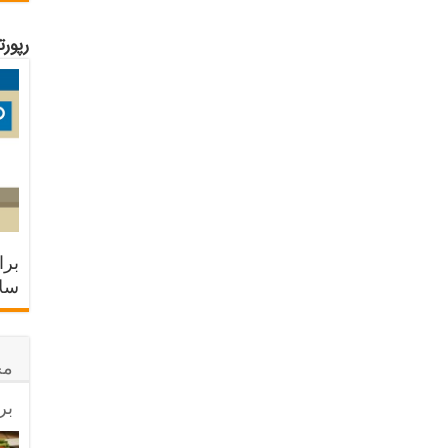
رپور
برا
سلا
مح
بر