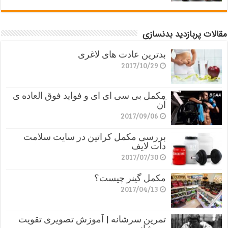
مقالات پربازدید بدنسازی
بدترین عادت های لاغری
2017/10/29
مکمل بی سی ای ای و فواید فوق العاده ی
آن
2017/09/06
بررسی مکمل کراتین در سایت سلامت
دات لایف
2017/07/30
مکمل گینر چیست؟
2017/04/13
تمرین سرشانه | آموزش تصویری تقویت