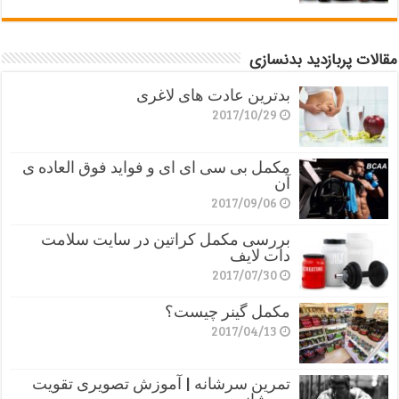
مقالات پربازدید بدنسازی
بدترین عادت های لاغری
2017/10/29
مکمل بی سی ای ای و فواید فوق العاده ی
آن
2017/09/06
بررسی مکمل کراتین در سایت سلامت
دات لایف
2017/07/30
مکمل گینر چیست؟
2017/04/13
تمرین سرشانه | آموزش تصویری تقویت